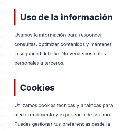
Uso de la información
Usamos la información para responder
consultas, optimizar contenidos y mantener
la seguridad del sitio. No vendemos datos
personales a terceros.
Cookies
Utilizamos cookies técnicas y analíticas para
medir rendimiento y experiencia de usuario.
Puedes gestionar tus preferencias desde la