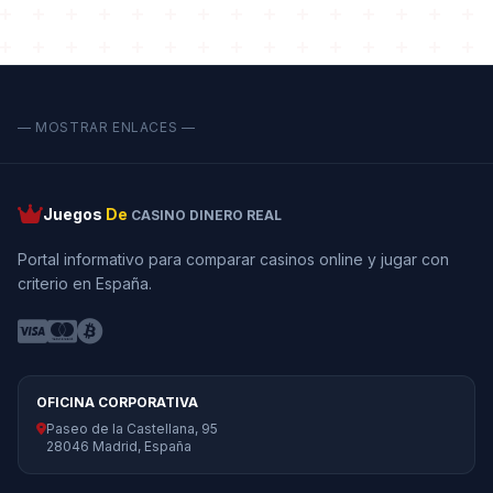
— MOSTRAR ENLACES —
Juegos
De
CASINO DINERO REAL
Portal informativo para comparar casinos online y jugar con
criterio en España.
OFICINA CORPORATIVA
Paseo de la Castellana, 95
28046 Madrid, España